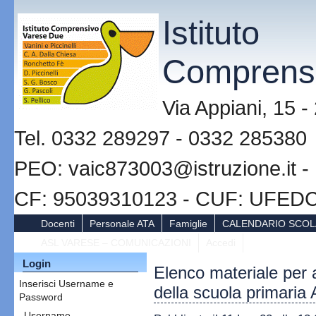
Istituto
Comprensiv
Via Appiani, 15 
Tel. 0332 289297 - 0332 285380
PEO: vaic873003@istruzione.it -
CF: 95039310123 - CUF: UFED
Docenti
Personale ATA
Famiglie
CALENDARIO SCOL
ASL VARESE – COMUNICAZIONI
Accedi
Login
Elenco materiale per a
Inserisci Username e
della scuola primaria
Password
Username